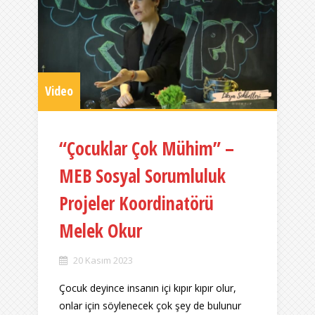
Video
“Çocuklar Çok Mühim” –
MEB Sosyal Sorumluluk
Projeler Koordinatörü
Melek Okur
20 Kasım 2023
Çocuk deyince insanın içi kıpır kıpır olur,
onlar için söylenecek çok şey de bulunur