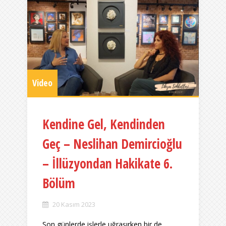
Video
Kendine Gel, Kendinden
Geç – Neslihan Demircioğlu
– İllüzyondan Hakikate 6.
Bölüm
20 Kasım 2023
Son günlerde işlerle uğraşırken bir de