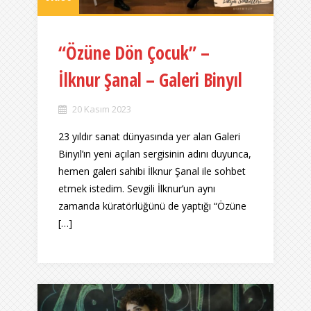
“Özüne Dön Çocuk” –
İlknur Şanal – Galeri Binyıl
20 Kasım 2023
23 yıldır sanat dünyasında yer alan Galeri
Binyıl’ın yeni açılan sergisinin adını duyunca,
hemen galeri sahibi İlknur Şanal ile sohbet
etmek istedim. Sevgili İlknur’un aynı
zamanda küratörlüğünü de yaptığı “Özüne
[…]